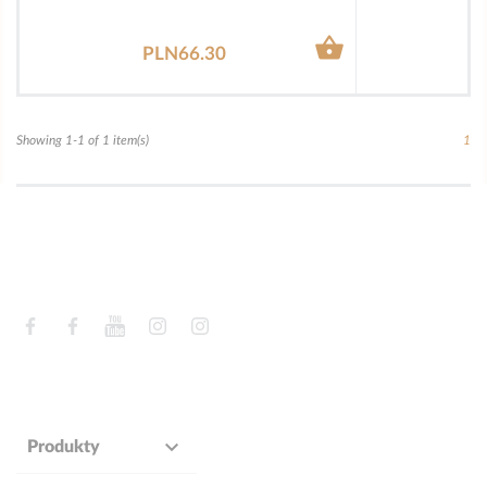

PLN66.30
Showing 1-1 of 1 item(s)
1
Facebook
Facebook
YouTube
Instagram
Instagram

Produkty