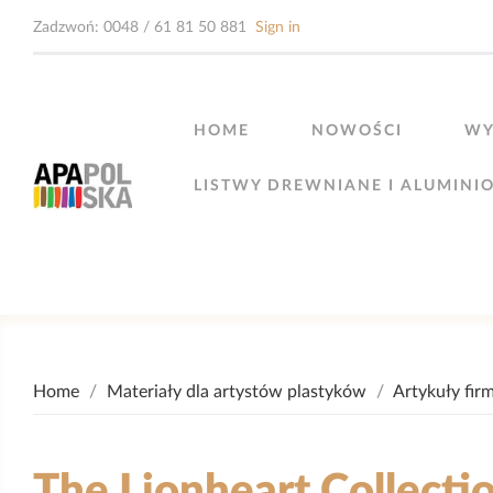
Zadzwoń:
0048 / 61 81 50 881
Sign in
HOME
NOWOŚCI
WY
LISTWY DREWNIANE I ALUMINI
Home
Materiały dla artystów plastyków
Artykuły fir
The Lionheart Collecti