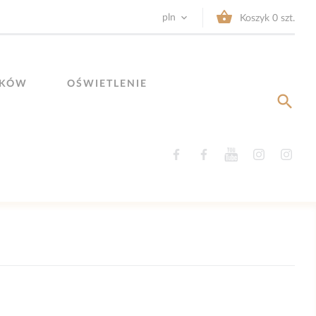


pln
Koszyk
0
szt.
YKÓW
OŚWIETLENIE

Facebook
Facebook
YouTube
Instagram
Ins