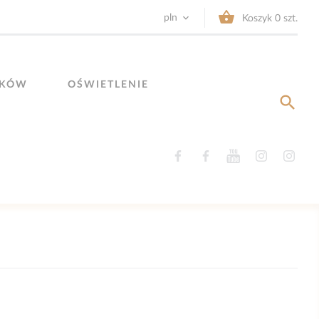


pln
Koszyk
0
szt.
YKÓW
OŚWIETLENIE

Facebook
Facebook
YouTube
Instagram
Ins