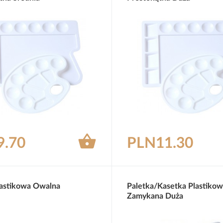

9.70
PLN11.30
lastikowa Owalna
Paletka/kasetka Plastikow
Zamykana Duża