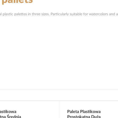
 plastic palettes in three sizes. Particularly suitable for watercolors and 
lastikowa
Paleta Plastikowa
tna Średnia
Prostokątna Duża