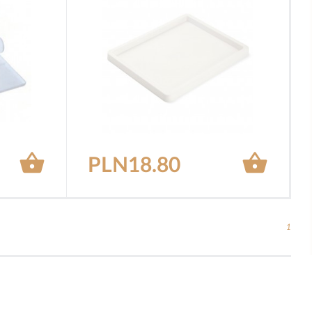


PLN18.80
1