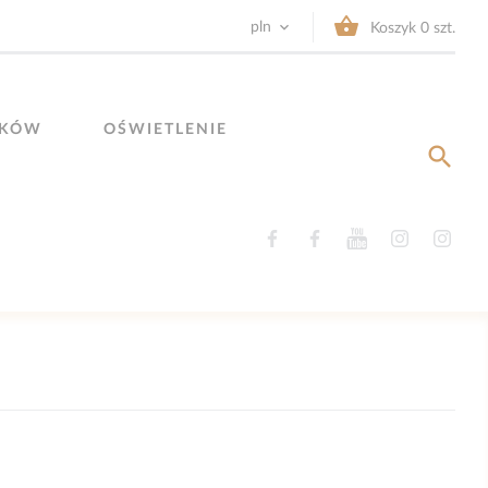


pln
Koszyk
0
szt.
YKÓW
OŚWIETLENIE

Facebook
Facebook
YouTube
Instagram
Ins