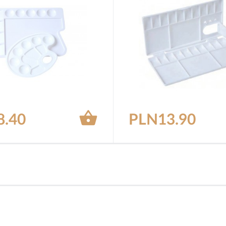

8.40
PLN13.90