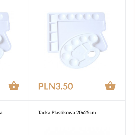


PLN3.50
a
Tacka Plastikowa 20x25cm