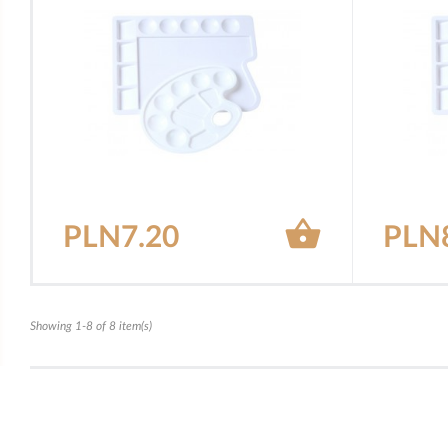

PLN7.20
PLN
Showing 1-8 of 8 item(s)