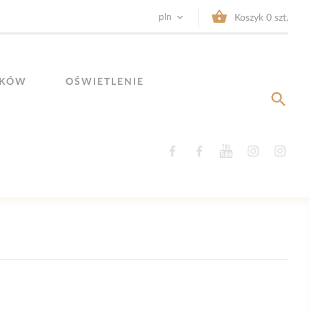


pln
Koszyk
0
szt.
YKÓW
OŚWIETLENIE

Facebook
Facebook
YouTube
Instagram
Ins