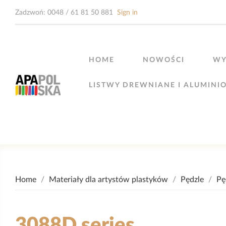
Zadzwoń:
0048 / 61 81 50 881
Sign in
HOME
NOWOŚCI
WY
LISTWY DREWNIANE I ALUMINI
Home
Materiały dla artystów plastyków
Pędzle
Pę
3088D series