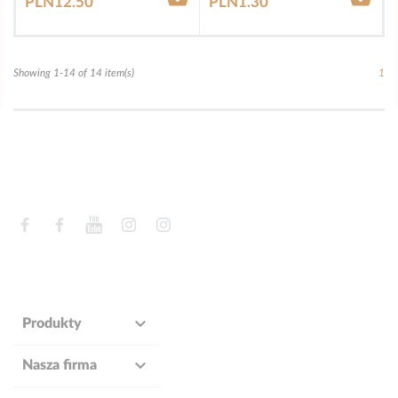
PLN12.50
PLN1.30
Showing 1-14 of 14 item(s)
1
Facebook
Facebook
YouTube
Instagram
Instagram

Produkty

Nasza firma