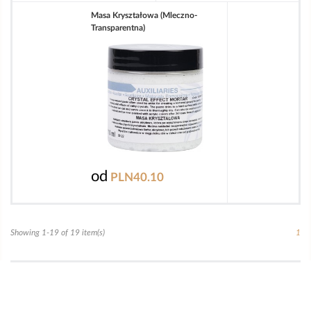
Masa Kryształowa (mleczno-
Transparentna)
od
PLN40.10
Showing 1-19 of 19 item(s)
1