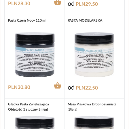

od
PLN28.30
PLN29.50
Pasta Czerń Nocy 110ml
PASTA MODELARSKA

od
PLN30.80
PLN22.50
Gładka Pasta Zwiekszajaca
Masa Piaskowa Drobnoziarnista
Objętość (sztuczny Snieg)
(biała)