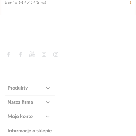
Showing 1-14 of 14 item(s)
1
Facebook
Facebook
YouTube
Instagram
Instagram

Produkty

Nasza firma

Moje konto
Informacje o sklepie