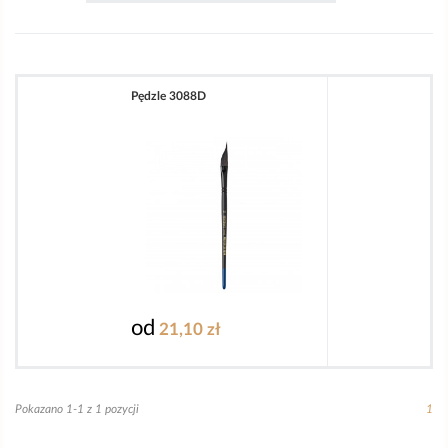
Pędzle 3088D
od
21,10 zł
Pokazano 1-1 z 1 pozycji
1