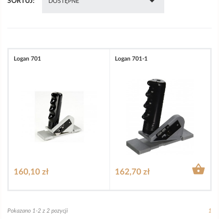

SORTUJ:
DOSTĘPNE
Logan 701
Logan 701-1

160,10 zł
162,70 zł
Pokazano 1-2 z 2 pozycji
1