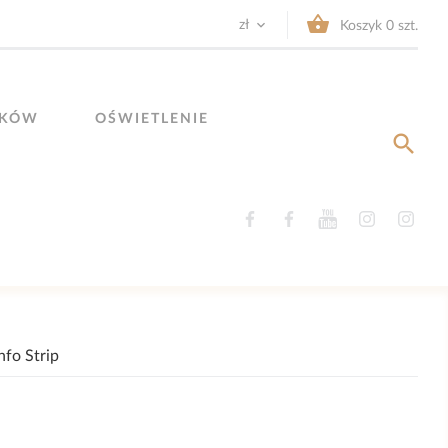


zł
Koszyk
0
szt.
YKÓW
OŚWIETLENIE

Facebook
Facebook
YouTube
Instagram
Ins
nfo Strip