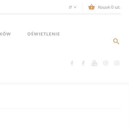


zł
Koszyk
0
szt.
YKÓW
OŚWIETLENIE

Facebook
Facebook
YouTube
Instagram
Ins