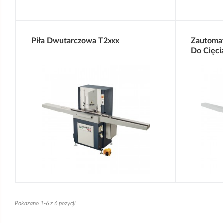
Piła Dwutarczowa T2xxx
Zautoma
Do Cięci
Pokazano 1-6 z 6 pozycji