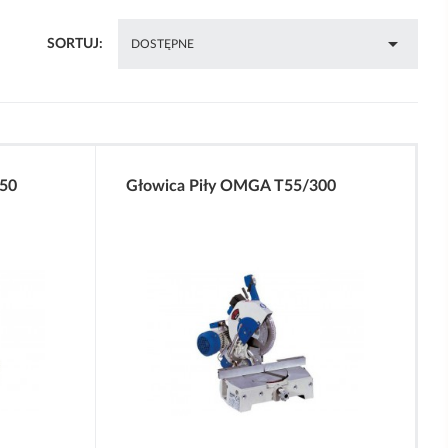

SORTUJ:
DOSTĘPNE
50
Głowica Piły OMGA T55/300