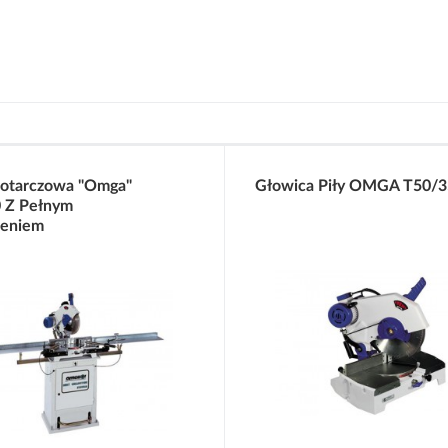
notarczowa "Omga"
Głowica Piły OMGA T50/3
 Z Pełnym
eniem