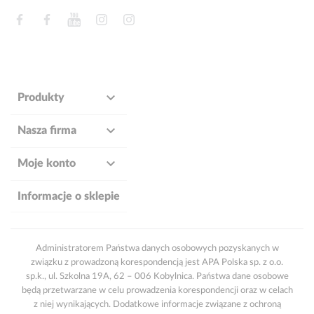
Facebook
Facebook
YouTube
Instagram
Instagram

Produkty

Nasza firma

Moje konto
Informacje o sklepie
Administratorem Państwa danych osobowych pozyskanych w
związku z prowadzoną korespondencją jest APA Polska sp. z o.o.
sp.k., ul. Szkolna 19A, 62 – 006 Kobylnica. Państwa dane osobowe
będą przetwarzane w celu prowadzenia korespondencji oraz w celach
z niej wynikających. Dodatkowe informacje związane z ochroną