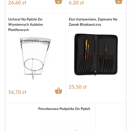


26,60 zł
6,20 zł
Uchwyt Na Pędzle Do
Etui Usztywniane, Zapinane Na
Wymiennych Kubków
Zamek Błyskawiczny
Plastikowych
25,50 zł

16,70 zł
Porcelanowa Podpórka Do Pędzli