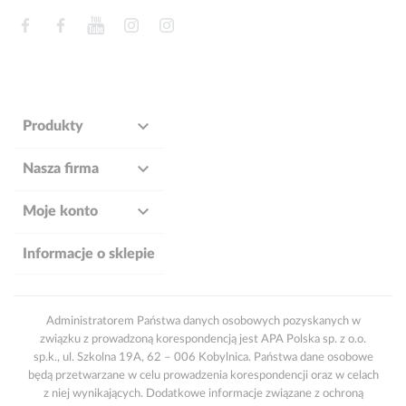
Facebook
Facebook
YouTube
Instagram
Instagram

Produkty

Nasza firma

Moje konto
Informacje o sklepie
Administratorem Państwa danych osobowych pozyskanych w
związku z prowadzoną korespondencją jest APA Polska sp. z o.o.
sp.k., ul. Szkolna 19A, 62 – 006 Kobylnica. Państwa dane osobowe
będą przetwarzane w celu prowadzenia korespondencji oraz w celach
z niej wynikających. Dodatkowe informacje związane z ochroną