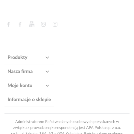
Facebook
Facebook
YouTube
Instagram
Instagram

Produkty

Nasza firma

Moje konto
Informacje o sklepie
Administratorem Państwa danych osobowych pozyskanych w
związku z prowadzoną korespondencją jest APA Polska sp. z o.o.
sp.k., ul. Szkolna 19A, 62 – 006 Kobylnica. Państwa dane osobowe