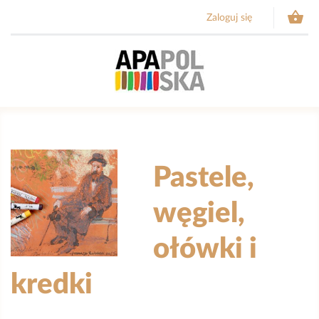

Zaloguj się
Pastele,
węgiel,
ołówki i
kredki