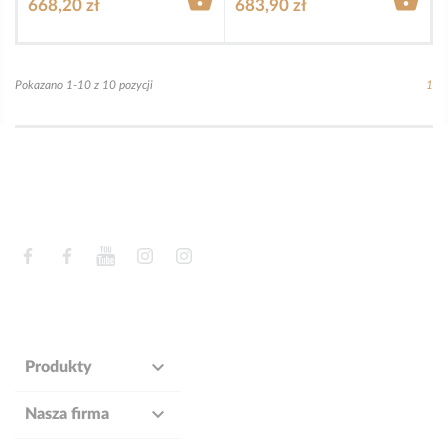
668,20 zł
683,90 zł
Pokazano 1-10 z 10 pozycji
1
Facebook
Facebook
YouTube
Instagram
Instagram

Produkty

Nasza firma