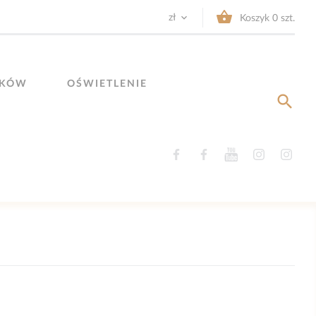


zł
Koszyk
0
szt.
YKÓW
OŚWIETLENIE

Facebook
Facebook
YouTube
Instagram
Ins