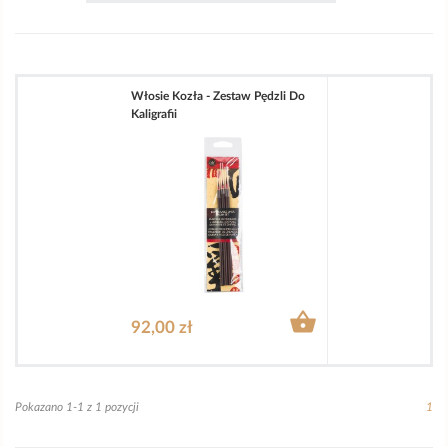
Włosie Kozła - Zestaw Pędzli Do
Kaligrafii

92,00 zł
Pokazano 1-1 z 1 pozycji
1