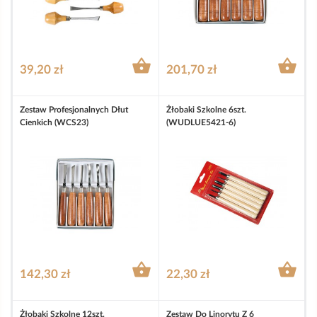


39,20 zł
201,70 zł
Zestaw Profesjonalnych Dłut
Żłobaki Szkolne 6szt.
Cienkich (WCS23)
(WUDLUE5421-6)


142,30 zł
22,30 zł
Żłobaki Szkolne 12szt.
Zestaw Do Linorytu Z 6