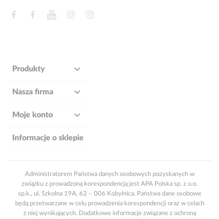
Facebook
Facebook
YouTube
Instagram
Instagram

Produkty

Nasza firma

Moje konto
Informacje o sklepie
Administratorem Państwa danych osobowych pozyskanych w
związku z prowadzoną korespondencją jest APA Polska sp. z o.o.
sp.k., ul. Szkolna 19A, 62 – 006 Kobylnica. Państwa dane osobowe
będą przetwarzane w celu prowadzenia korespondencji oraz w celach
z niej wynikających. Dodatkowe informacje związane z ochroną