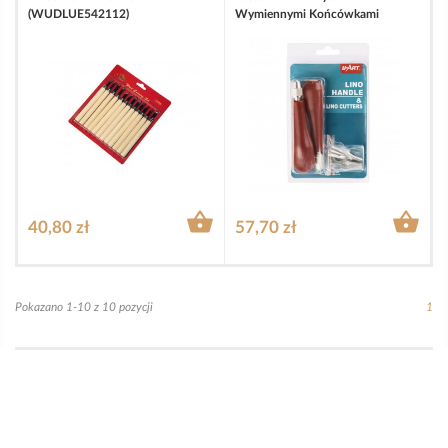
(WUDLUE542112)
Wymiennymi Końcówkami


40,80 zł
57,70 zł
Pokazano 1-10 z 10 pozycji
1