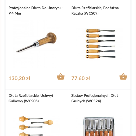
Profesjonalne Dłuto Do Linorytu -
Dłuta Rzeźbiarskie, Podłużna
P 4 Mm
Rączka (WCS09)


130,20 zł
77,60 zł
Dłuta Rzeźbiarskie, Uchwyt
Zestaw Profesjonalnych Dłut
Gałkowy (WCS05)
Grubych (WCS24)