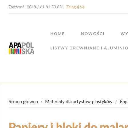
Zadzwoń:
0048 / 61 81 50 881
Zaloguj się
HOME
NOWOŚCI
WY
LISTWY DREWNIANE I ALUMINI
Strona główna
Materiały dla artystów plastyków
Papi
Papiery i bloki do mala