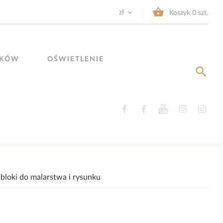


zł
Koszyk
0
szt.
YKÓW
OŚWIETLENIE

Facebook
Facebook
YouTube
Instagram
Ins
 bloki do malarstwa i rysunku