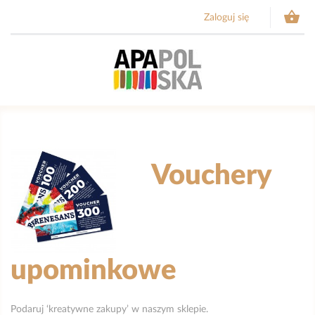

Zaloguj się
Vouchery
upominkowe
Podaruj ‘kreatywne zakupy’ w naszym sklepie.