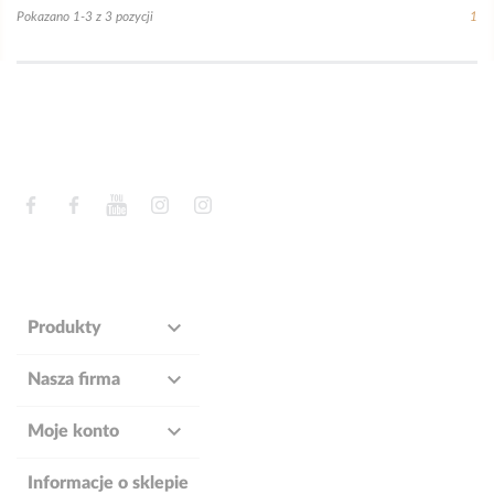
Pokazano 1-3 z 3 pozycji
1
Facebook
Facebook
YouTube
Instagram
Instagram

Produkty

Nasza firma

Moje konto
Informacje o sklepie