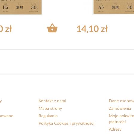

0 zł
14,10 zł
y
Kontakt z nami
Dane osobo
Mapa strony
Zamówienia
upowane
Regulamin
Moje pokwito
płatności
Polityka Cookies i prywatności
Adresy