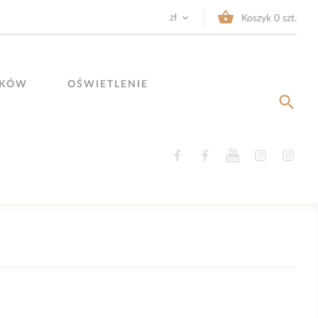


zł
Koszyk
0
szt.
YKÓW
OŚWIETLENIE

Facebook
Facebook
YouTube
Instagram
Ins