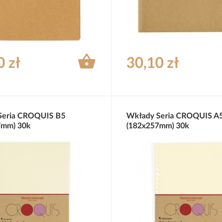

0 zł
30,10 zł
Seria CROQUIS B5
Wkłady Seria CROQUIS A
7mm) 30k
(182x257mm) 30k