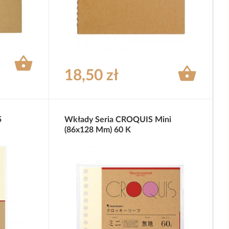


18,50 zł
5
Wkłady Seria CROQUIS Mini
(86x128 Mm) 60 K