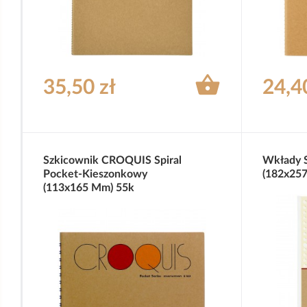

35,50 zł
24,4
Szkicownik CROQUIS Spiral
Wkłady 
Pocket-Kieszonkowy
(182x25
(113x165 Mm) 55k