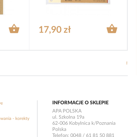


17,90 zł
1
INFORMACJE O SKLEPIE
we
APA POLSKA
ul. Szkolna 19a
wania - korekty
62-006 Kobylnica k/Poznania
Polska
Telefon:
0048 / 61 81 50 881