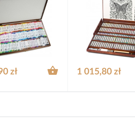

90 zł
1 015,80 zł