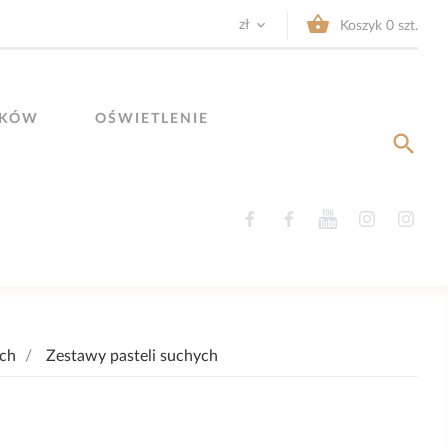


zł
Koszyk
0
szt.
YKÓW
OŚWIETLENIE

Facebook
Facebook
YouTube
Instagram
Ins
ach
Zestawy pasteli suchych