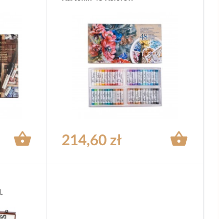


214,60 zł
.