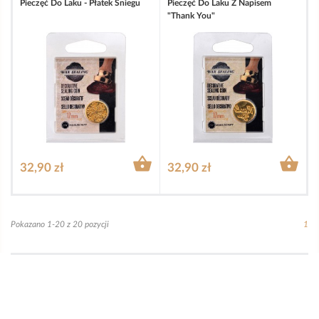
Pieczęć Do Laku - Płatek Śniegu
Pieczęć Do Laku Z Napisem
"Thank You"


32,90 zł
32,90 zł
Pokazano 1-20 z 20 pozycji
1