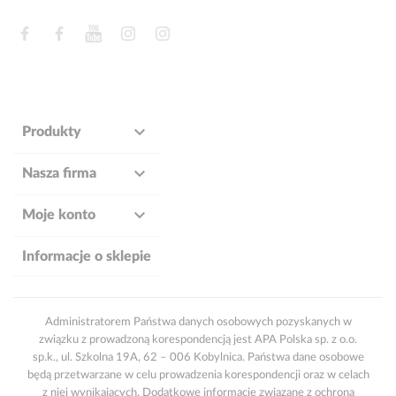
Facebook
Facebook
YouTube
Instagram
Instagram

Produkty

Nasza firma

Moje konto
Informacje o sklepie
Administratorem Państwa danych osobowych pozyskanych w
związku z prowadzoną korespondencją jest APA Polska sp. z o.o.
sp.k., ul. Szkolna 19A, 62 – 006 Kobylnica. Państwa dane osobowe
będą przetwarzane w celu prowadzenia korespondencji oraz w celach
z niej wynikających. Dodatkowe informacje związane z ochroną