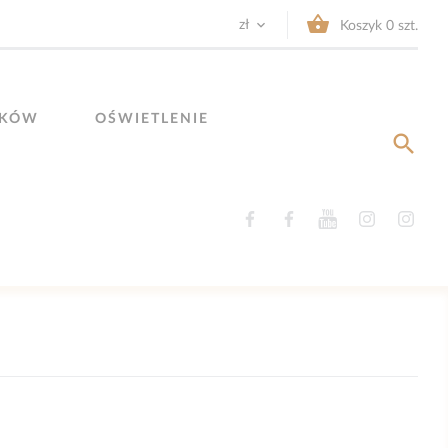


zł
Koszyk
0
szt.
YKÓW
OŚWIETLENIE

Facebook
Facebook
YouTube
Instagram
Ins