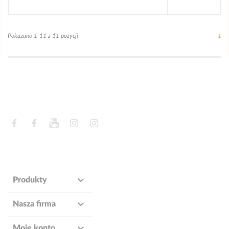
Pokazano 1-11 z 11 pozycji
1
Facebook
Facebook
YouTube
Instagram
Instagram

Produkty

Nasza firma

Moje konto