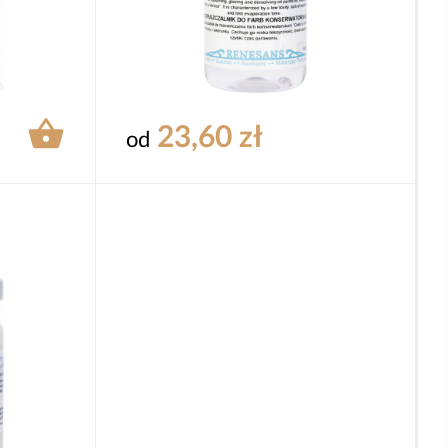

23,60 zł
od