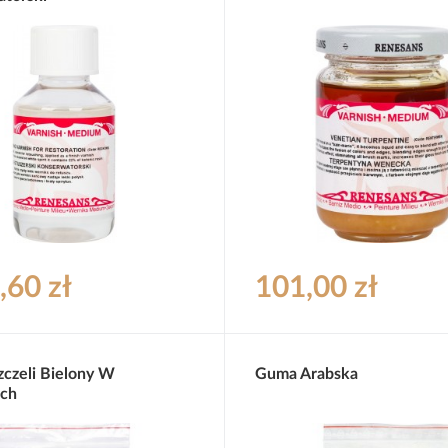
,60 zł
101,00 zł
czeli Bielony W
Guma Arabska
ach