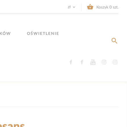


zł
Koszyk
0
szt.
YKÓW
OŚWIETLENIE

Facebook
Facebook
YouTube
Instagram
Ins
esans