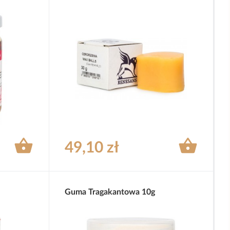


49,10 zł
Guma Tragakantowa 10g