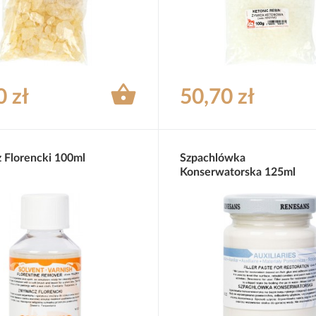

0 zł
50,70 zł
Florencki 100ml
Szpachlówka
Konserwatorska 125ml