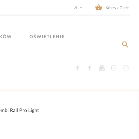


zł
Koszyk
0
szt.
YKÓW
OŚWIETLENIE

Facebook
Facebook
YouTube
Instagram
Ins
mbi Rail Pro Light