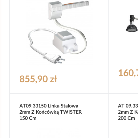
160,
855,90 zł
AT09.33150 Linka Stalowa
AT 09.33
2mm Z Końcówką TWISTER
2mm Z K
150 Cm
200 Cm