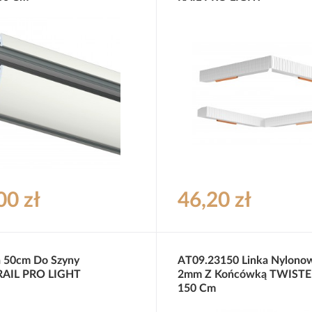
00 zł
46,20 zł
 50cm Do Szyny
AT09.23150 Linka Nylono
AIL PRO LIGHT
2mm Z Końcówką TWISTE
150 Cm