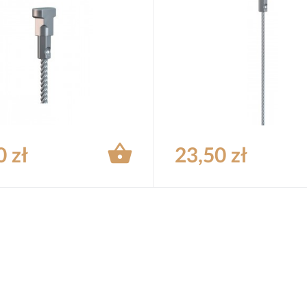

0 zł
23,50 zł