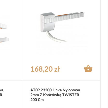

168,20 zł
wa
AT09.23200 Linka Nylonowa
R
2mm Z Końcówką TWISTER
200 Cm