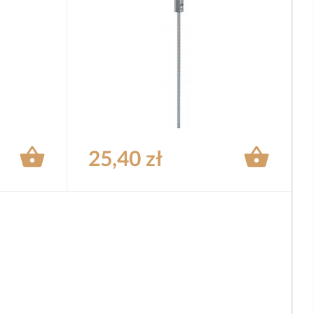


25,40 zł