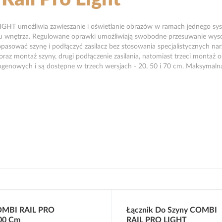
HT umożliwia zawieszanie i oświetlanie obrazów w ramach jednego syst
u wnętrza. Regulowane oprawki umożliwiają swobodne przesuwanie wysokie
sować szynę i podłączyć zasilacz bez stosowania specjalistycznych narz
z montaż szyny, drugi podłączenie zasilania, natomiast trzeci montaż 
logenowych i są dostępne w trzech wersjach - 20, 50 i 70 cm. Maksymal
OMBI RAIL PRO
Łącznik Do Szyny COMBI
00 Cm
RAIL PRO LIGHT